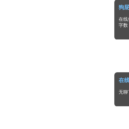
狗
在线
字数
在
无聊