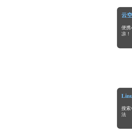
云
便携
凉！
Li
搜索
法