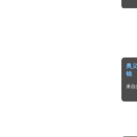
奥
锦
来自