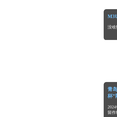
M3
没啥
青岛
杯”
20
留作