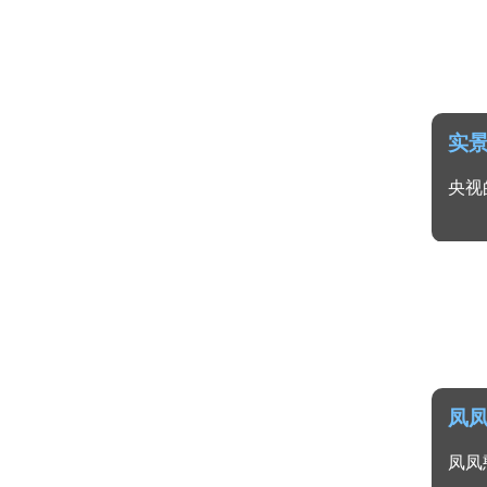
实
央视
凤
凤凤